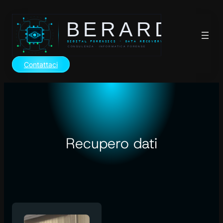
Vai
al
contenuto
Contattaci
Recupero dati